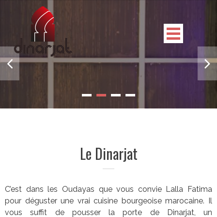
Skip
to
content
Next
Restaurant Dinarjat
Cuisine gastronomique marocaine
Le Dinarjat
C’est dans les Oudayas que vous convie Lalla Fatima
pour déguster une vrai cuisine bourgeoise marocaine. Il
vous suffit de pousser la porte de Dinarjat, un